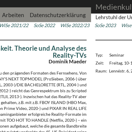
Medienkul
Arbeiten
Datenschutzerklärung
Lehrstuhl der U
WiSe 2021/22
SoSe 2022
WiSe 2022/23
SoSe 2023
Wise
hkeit. Theorie und Analyse des
Reality-TVs
Typ: Seminar
Dominik Maeder
Zeit: Freitag, 10-
Raum: Lennéstr. 6, 
 zu den prägenden Formaten des Fernsehens. Von
NY’S NEXT TOPMODEL (ProSieben, 2006-) über
, 2003-)/DIE BACHELORETTE (RTL, 2004-) und
012-) reicht das Genrespektrum bis zu Scripted
LII, 2013-). Inzwischen hat das Reality-TV aber
g gehalten, z.B. mit z.B. FBOY ISLAND (HBO Max,
 Prime Video, 2020-) und PIXAR IN REAL LIFE
eaminganbieter erfolgreiche Reality-Formate im
 mit TOO HOT TO HANDLE (Netflix, 2020-) – ein
ionen aufgebaut, welche die gesamte Bandbreite
ht zuletzt verdankte der 45. US-Präsident seine