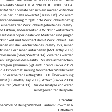
st der Reality-Show THE APPRENTICE (NBC, 2004-
arität der Formate hat sich ein medienkritischer
 seiner Inhalte abwertet (‚Trash-TV‘). Vor allem
Genrebenennung mitgeführte Wirklichkeitsbezug
einerseits der Wirklichkeitsgehalte des Reality-
 Fiktion, andererseits die Wirklichkeitseffekte
TM auf das Körperideale von Mädchen und jungen
rklichkeit und fabriziert damit Wirklichkeit. Das
erden wir die Geschichte des Reality-TVs, seinen
frühen Fernsehen aufarbeiten (McCarthy 2009)
dressieren (Seier/Waitz 2014). Zweitens werden
en Subgenres des Reality-TVs, ihre ästhetischen,
ategien gewinnen (vgl. einführend Kavka 2012).
 die Problematisierung fabrizierter Wirklichkeit
 und erarbeiten Leitbegriffe – z.B. Überwachung
elbst (Ouellette/Hay 2008), Affekt (Kavka 2008),
ialität (West 2011) – für die Analyse konkreter,
selbstgewählter Beispiele.
Literatur:
: The Work of Being Watched. Lanham: Rowman &
Littlefield.