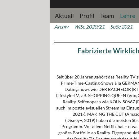
Aktuell
Profil
Team
Lehre
Archiv
WiSe 2020/21
SoSe 2021
Fabrizierte Wirklic
Seit über 20 Jahren gehört das Reality-TV
Prime-Time-Casting-Shows à la GERMA
Datingshows wie DER BACHELOR (RTL
Lifestyle-TV, z.B. SHOPPING QUEEN (Vox, 2
Reality-Seifenopern wie KÖLN 50667 (RT
auch im posttelevisuellen Streaming Einzu
2021-), MAKING THE CUT (Amazon
(Disney+, 2019) haben die meisten Str
Programm. Vor allem Netflix hat – etwa
großes Portfolio an Reality-Eigenprodukt
des Reality-TV-Spektrums abdeckt. Nic