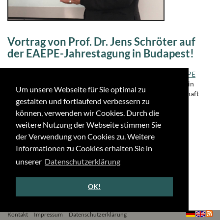
Vortrag von Prof. Dr. Jens Schröter auf
der EAEPE-Jahrestagung in Budapest!
Am 20.10. hielt Jens Schröter auf der
Jahrestagung der EAEPE
(European Association for Evolutionary Political Economy)
in
Um unsere Webseite für Sie optimal zu
Budapest einen Vortrag über das VW-Projekt "Die Gesellschaft
gestalten und fortlaufend verbessern zu
nach dem Geld".
können, verwenden wir Cookies. Durch die
←
↑
→
weitere Nutzung der Webseite stimmen Sie
der Verwendung von Cookies zu. Weitere
Informationen zu Cookies erhalten Sie in
unserer
Datenschutzerklärung
OK!
Kontakt
Impressum
Datenschutzerklärung