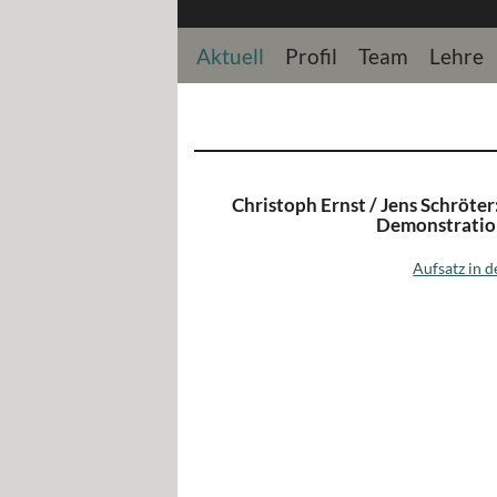
Aktuell
Profil
Team
Lehre
Christoph Ernst / Jens Schröter
Demonstration
Aufsatz in 