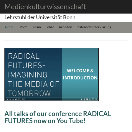
Medienkulturwissenschaft
Lehrstuhl der Universität Bonn
Aktuell
Profil
Team
Lehre
Arbeiten
Datenschutzerklärung
All talks of our conference RADICAL
FUTURES now on You Tube!