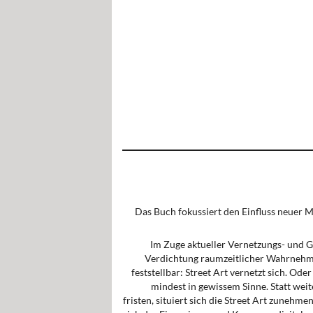
Das Buch fokussiert den Einfluss neuer Me
Im Zuge aktueller Vernet­zungs- und Gl
Verdichtung raum­zeit­licher Wahrnehmung
feststellbar: Street Art ver­netzt sich. Oder
min­dest in gewissem Sin­ne. Statt wei
fristen, situiert sich die Street Art zunehme