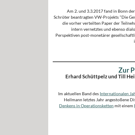
Am 2. und 3.3.2017 fand in Bonn der
Schröter beantragten VW-Projekts "Die Gese
die vorher verteilten Paper der Teilneh
intern vernetztes und ebenso dial
Perspektiven post-monetärer gesellschaftl
Zur P
Erhard Schüttpelz und Till He
Im aktuellen Band des
Internationalen J
Heilmann letztes Jahr angestoßene Di
Denkens in Operationsketten
mit einem