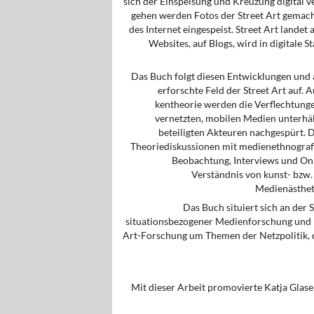
sich der Einspeisung und Kreuzung digital ve
gehen werden Fotos der Street Art gemach
des Internet eingespeist. Street Art landet a
Websites, auf Blogs, wird in digitale S
Das Buch folgt diesen Entwicklungen und
erforsch­te Feld der Street Art auf. 
kentheorie werden die Ver­flechtungen
vernetzten, mobilen Medien unterhält
beteiligten Akteuren nach­ge­spürt.
Theoriediskussionen mit medien­ethno­gra­
Beobachtung, Interviews und Onl
Verständnis von kunst- bzw.
Medienästhetik
Das Buch situiert sich an der S
situationsbezogener Medienforschung und Me
Art-Forschung um Themen der Netzpolitik, d
Mit dieser Arbeit promovierte Katja Glaser 