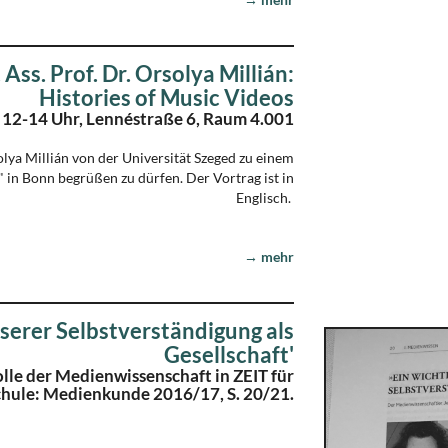
Ass. Prof. Dr. Orsolya Millián:
Histories of Music Videos
 12-14 Uhr, Lennéstraße 6, Raum 4.001
olya Millián von der Universität Szeged zu einem
 in Bonn begrüßen zu dürfen. Der Vortrag ist in
Englisch.
→ mehr
nserer Selbstverständigung als
Gesellschaft'
Rolle der Medienwissenschaft in ZEIT für
chule: Medienkunde 2016/17, S. 20/21.