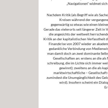
„Navigationen“ widmet sich
Nachdem Kritik (als Begriff wie als Sache)
Kreisen während der vergangenen
gegenwärtig so etwas wie einen klein
Gerade das vielerorts seit längerer Zeit in 
die angesichts der weltweit herrschende
Kritik an der kapitalistischen Verfasst­heit
Finanzkrise von 2007 wie­der an akademi
gedankliche Ver­bindung von Medienwiss
man damit doch an zwei dominante Selb
Ge­sellschaften an: erstens an die al
schreibung, die im Lichte sich immer weit
gewinnt); zweitens an die als kap
marktwirtschaftliche – Gesellschaf
zumindest die Unumgänglichkeit des Gelde
wird). Insofern scheint ein Dial
Er