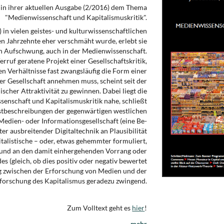
 in ihrer aktuellen Ausgabe (2/2016) dem Thema
"Medienwissenschaft und Kapitalismuskritik".
 in vielen geistes- und kulturwissen­schaftlichen
 Jahrzehnte eher verschmäht wur­de, erlebt sie
en Aufschwung, auch in der Medienwissenschaft.
Verruf geratene Projekt einer Gesellschaftskritik,
n Ver­hältnisse fast zwangsläufig die Form einer
 der Gesellschaft annehmen muss, scheint seit der
scher Attraktivität zu gewinnen. Dabei liegt die
enschaft und Kapitalismuskritik nahe, schließt
stbeschreibungen der gegenwärtigen westlichen
s Medien- oder Informationsgesellschaft (eine Be­
er ausbreitender Digitaltechnik an Plau­sibilität
italistische – oder, etwas gehemmter for­muliert,
t und an den damit einhergehenden Vorrang oder
s (gleich, ob dies positiv oder negativ bewertet
og zwischen der Erfor­schung von Medien und der
forschung des Kapitalismus geradezu zwingend.
Zum Volltext geht es
hier
!
→ mehr