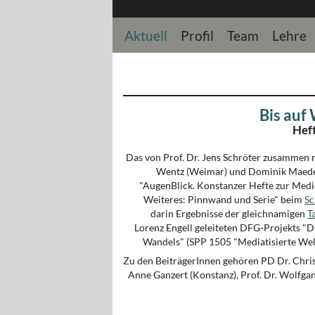
Aktuell
Profil
Team
Lehre
Bis auf
Heft
Das von Prof. Dr. Jens Schröter zusammen m
Wentz (Weimar) und Dominik Maeder
"AugenBlick. Konstanzer Hefte zur Medie
Weiteres: Pinnwand und Serie" beim
Sc
darin Ergebnisse der gleichnamigen
T
Lorenz Engell geleiteten DFG-Projekts "D
Wandels" (SPP 1505 "Mediatisierte Wel
Zu den BeiträgerInnen gehören PD Dr. Chris
Anne Ganzert (Konstanz), Prof. Dr. Wolfga