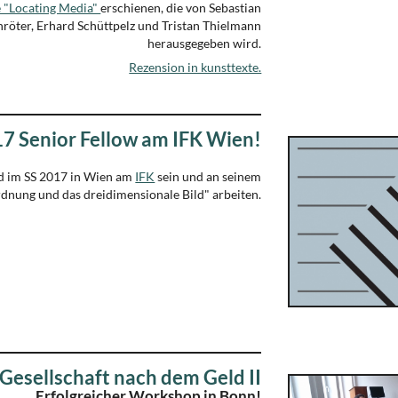
 "Locating Media"
erschienen, die von Sebastian
röter, Erhard Schüttpelz und Tristan Thielmann
herausgegeben wird.
Rezension in kunsttexte.
017 Senior Fellow am IFK Wien!
rd im SS 2017 in Wien am
IFK
sein und an seinem
dnung und das dreidimensionale Bild" arbeiten.
 Gesellschaft nach dem Geld II
Erfolgreicher Workshop in Bonn!