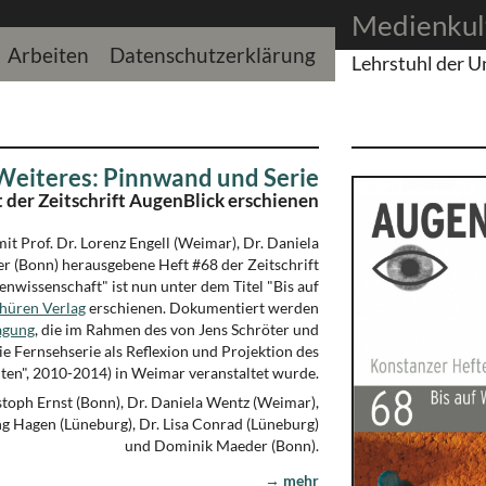
Medienkul
Arbeiten
Datenschutzerklärung
Lehrstuhl der U
 Weiteres: Pinnwand und Serie
 der Zeitschrift AugenBlick erschienen
it Prof. Dr. Lorenz Engell (Weimar), Dr. Daniela
 (Bonn) herausgebene Heft #68 der Zeitschrift
nwissenschaft" ist nun unter dem Titel "Bis auf
hüren Verlag
erschienen. Dokumentiert werden
agung
, die im Rahmen des von Jens Schröter und
ie Fernsehserie als Reflexion und Projektion des
ten", 2010-2014) in Weimar veranstaltet wurde.
toph Ernst (Bonn), Dr. Daniela Wentz (Weimar),
ng Hagen (Lüneburg), Dr. Lisa Conrad (Lüneburg)
und Dominik Maeder (Bonn).
→ mehr