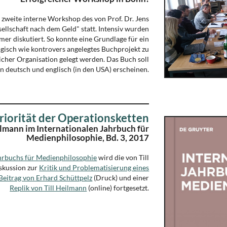
 zweite interne Workshop des von Prof. Dr. Jens
llschaft nach dem Geld" statt. Intensiv wurden
mer diskutiert. So konnte eine Grundlage für ein
ogisch wie kontrovers angelegtes Buchprojekt zu
icher Organisation gelegt werden. Das Buch soll
in deutsch und englisch (in den USA) erscheinen.
riorität der Operationsketten
ilmann im Internationalen Jahrbuch für
Medienphilosophie, Bd. 3, 2017
ahrbuchs für Medienphilosophie
wird die von Till
skussion zur
Kritik und Problematisierung eines
Beitrag von Erhard Schüttpelz
(Druck) und einer
Replik von Till Heilmann
(online) fortgesetzt.