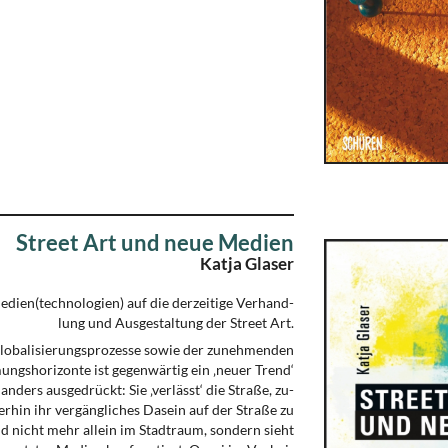
Street Art und neue Medien
Katja Glaser
dien(tech­no­­logien) auf die derzeitige Verhand­
lung und Ausgestaltung der Street Art.
obali­sierungsprozesse sowie der zu­neh­men­­­den
s­hori­zon­te ist ge­gen­wärtig ein ‚neuer Trend‘
 an­ders ausgedrückt: Sie ‚ver­lässt‘ die Straße, zu­
terhin ihr vergängliches Dasein auf der Straße zu
nd nicht mehr allein im Stadtraum, son­dern sieht