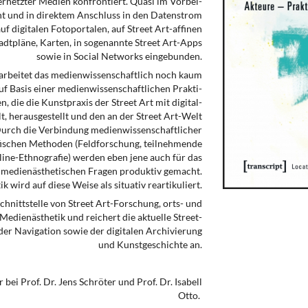
rnetzter Me­dien konfrontiert. Quasi im Vor­bei­
t und in direktem Anschluss in den Da­ten­strom
uf digitalen Foto­por­ta­len, auf Street Art-affinen
tadt­pläne, Kar­ten, in sogenannte Street Art-Apps
sowie in Social Networks ein­ge­­bunden.
 arbeitet das medienwissenschaftlich noch kaum
Auf Basis einer medienwissenschaftlichen Prak­ti­
, die die Kunstpraxis der Street Art mit digital-
, herausge­stellt und den an der Street Art-Welt
 Durch die Verbindung medien­wissen­schaftlicher
fischen Methoden (Feldforschung, teilneh­men­de
ine-Ethnografie) werden eben jene auch für das
 medien­ästhe­ti­schen Fragen produktiv gemacht.
 wird auf diese Weise als situativ re­arti­ku­liert.
chnitt­stelle von Street Art-Forschung, orts- und
dien­ästhetik und reichert die aktuelle Street-
er Navigation sowie der digitalen Archivierung
und Kunstgeschichte an.
bei Prof. Dr. Jens Schröter und Prof. Dr. Isabell
Otto.