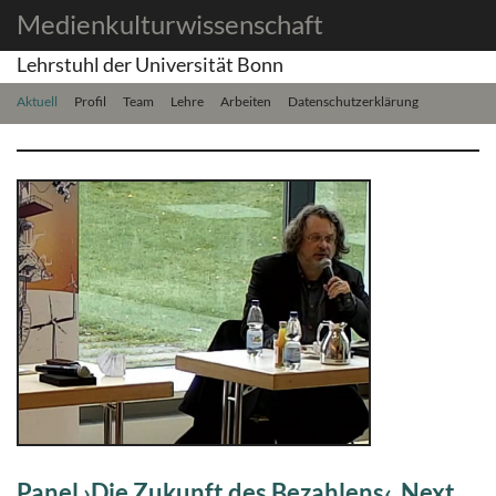
Medienkulturwissenschaft
Lehrstuhl der Universität Bonn
Aktuell
Profil
Team
Lehre
Arbeiten
Datenschutzerklärung
Panel ›Die Zukunft des Bezahlens‹, Next