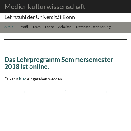
Medienkulturwissenschaft
Lehrstuhl der Universität Bonn
Aktuell
Profil
Team
Lehre
Arbeiten
Datenschutzerklärung
Das Lehrprogramm Sommersemester
2018 ist online.
Es kann
hier
eingesehen werden.
←
↑
→