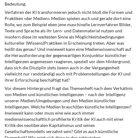
Bedeutung.
Verfahren der KI transformieren jedoch nicht bloß die Formen und
Praktiken «der Medien». Medien spielen auch und gerade dort eine
Rolle, wo zum Beispiel eben jene maschinelle Lernverfahren Bilder,
Texte und Sprache als ihr Lern- und Datenmaterial nutzen und
insofern diese im weitesten Sinne als Möglichkeitsbedingungen
kultureller (Wissens)Praktiken in Erscheinung treten. Aber was
heißt das genau? Und inwieweit kann eine Medienwissenschaft auf
die Herausforderung der gegenwärtigen Konjunktur künstlicher
Intelligenzen angemessen reagieren, speziell vor dem Hintergrund,
dass sich die Disziplin stets (wenn auch in der Vergangenheit
vielleicht nur randständig) auch mit Problemstellungen der KI und
ihrer Erforschung beschäftigt hat?
Vor diesem Hintergrund fragt das Themenheft nach dem Verhältnis
von Medien und künstlichen Intelligenzen – nach der Intelligenz
unserer Medien/Umgebungen und den Medien künstlicher
Intelligenzen. Welche Medien brauch(t)en künstliche Intelligenzen?
Inwieweit kann oder muss eine wie auch immer
medienwissenschaftlich profilierte Kritik der KI auch mit einer
Kritik des neoliberalen Kapitalismus und seines
Gesellschaftsmodells verzahnt sein? Gibt es auch künstliche
Dummheit? Wie zeigt sich diese in den zahlreichen