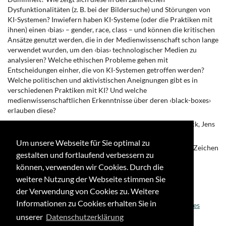
Dysfunktionalitäten (z. B. bei der Bildersuche) und Störungen von
KI-Systemen? Inwiefern haben KI-Systeme (oder die Praktiken mit
ihnen) einen ‹bias› – gender, race, class – und können die kritischen
Ansätze genutzt werden, die in der Medienwissenschaft schon lange
verwendet wurden, um den ‹bias› technologischer Medien zu
analysieren? Welche ethischen Probleme gehen mit
Entscheidungen einher, die von KI-Systemen getroffen werden?
Welche politischen und aktivistischen Aneignungen gibt es in
verschiedenen Praktiken mit KI? Und welche
medienwissenschaftlichen Erkenntnisse über deren ‹black-boxes›
erlauben diese?
Redaktion des Schwerpunkts: Christoph Ernst, Irina Kaldrack, Jens
Schröter, Andreas Sudmann
Um unsere Webseite für Sie optimal zu
Einreichung kompletter Beiträge im Umfang von ca. 25.000 Zeichen
gestalten und fortlaufend verbessern zu
bis Ende Dezember 2018 erbeten an
können, verwenden wir Cookies. Durch die
schroeter@uni-bonn.de
weitere Nutzung der Webseite stimmen Sie
Stylesheet und weitere Hinweise unter
der Verwendung von Cookies zu. Weitere
Informationen zu Cookies erhalten Sie in
www.zfmedienwissenschaft.de/service/submission-guidelines
unserer
Datenschutzerklärung
Texteinreichungen bis Ende Dezember 2018